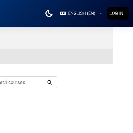
ENGLISH ‎(EN)‎
LOG IN
h courses
SEARCH COURSES