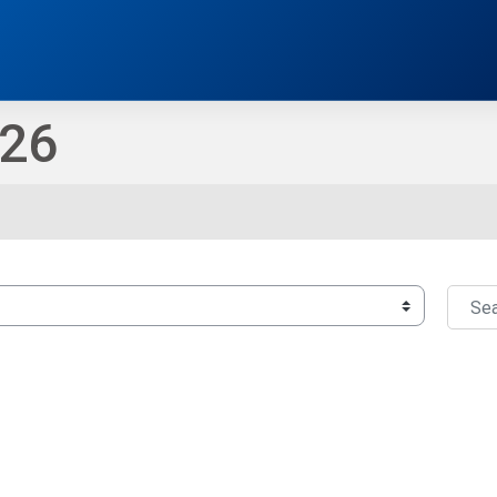
26
Searc